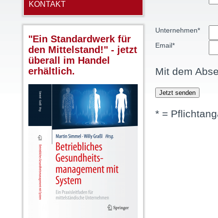
KONTAKT
Bitte lasse dieses
Feld leer.
Unternehmen*
"Ein Standardwerk für
Email*
den Mittelstand!" - jetzt
überall im Handel
Mit dem Abs
erhältlich.
* = Pflichta