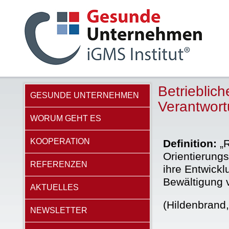
Betrieblich
GESUNDE UNTERNEHMEN
Verantwort
WORUM GEHT ES
KOOPERATION
Definition:
„R
Orientierungs
REFERENZEN
ihre Entwick
Bewältigung v
AKTUELLES
(Hildenbrand
NEWSLETTER