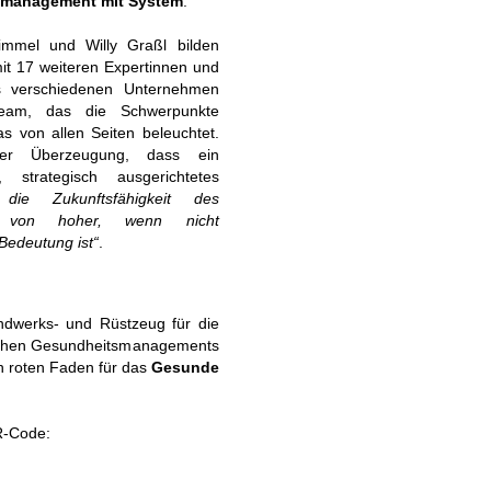
management mit System
.
immel und Willy Graßl bilden
t 17 weiteren Expertinnen und
s verschiedenen Unternehmen
team, das die Schwerpunkte
s von allen Seiten beleuchtet.
er Überzeugung, dass ein
, strategisch ausgerichtetes
 die Zukunftsfähigkeit des
ds von hoher, wenn nicht
 Bedeutung ist“
.
ndwerks- und Rüstzeug für die
blichen Gesundheitsmanagements
en roten Faden für das
Gesunde
R-Code: