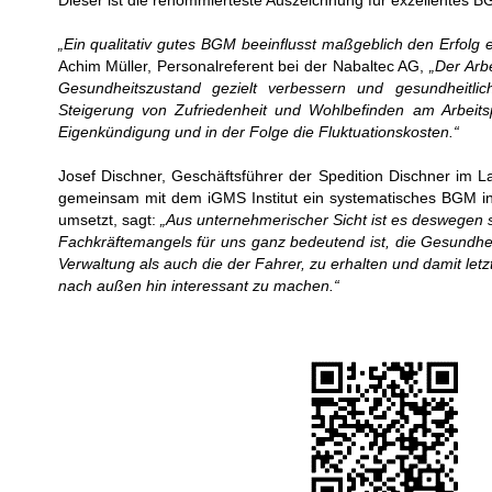
Dieser ist die renommierteste Auszeichnung für exzellentes B
„Ein qualitativ gutes BGM beeinflusst maßgeblich den Erfolg
Achim Müller, Personalreferent bei der Nabaltec AG,
„Der Arb
Gesundheitszustand gezielt verbessern und gesundheitlic
Steigerung von Zufriedenheit und Wohlbefinden am Arbeitspl
Eigenkündigung und in der Folge die Fluktuationskosten.“
Josef Dischner, Geschäftsführer der Spedition Dischner im L
gemeinsam mit dem iGMS Institut ein systematisches BGM in
umsetzt, sagt:
„Aus unternehmerischer Sicht ist es deswegen s
Fachkräftemangels für uns ganz bedeutend ist, die Gesundheit
Verwaltung als auch die der Fahrer, zu erhalten und damit le
nach außen hin interessant zu machen.“