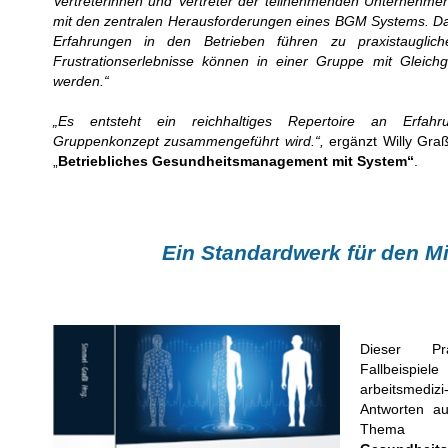
Vertreterinnen und Vertreter der teilnehmenden Unternehme
mit den zentralen Herausforderungen eines BGM Systems. Da
Erfahrungen in den Betrieben führen zu praxistaugli
Frustrationserlebnisse können in einer Gruppe mit Gleichges
werden.“
„Es entsteht ein reichhaltiges Repertoire an Erfah
Gruppenkonzept zusammengeführt wird.“,
ergänzt Willy Gra
„
Betriebliches Gesundheitsmanagement mit System“
.
Ein Standardwerk für den Mi
Dieser Pra
Fallbeispie
arbeitsmediz
Antworten a
Th